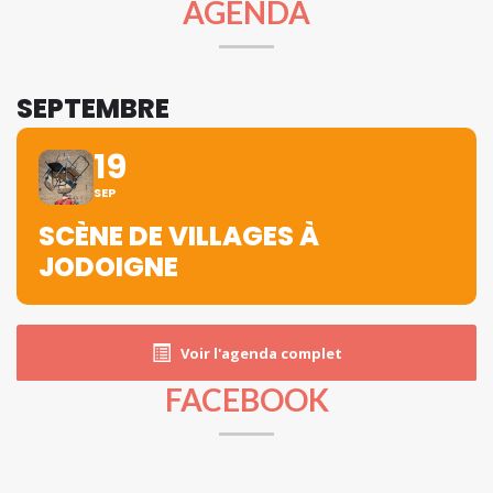
AGENDA
SEPTEMBRE
19
SEP
SCÈNE DE VILLAGES À
JODOIGNE
Voir l'agenda complet
FACEBOOK