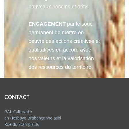
nouveaux besoins et défis.
ENGAGEMENT
par le souci
permanent de mettre en
oeuvre des actions créatives et
qualitatives en accord avec
nos valeurs et la valorisation
des ressources du territoire.
CONTACT
GAL Culturalité
en Hesbaye Brabançonne asbl
Rue du Stampia,36