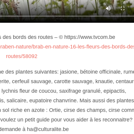
urs des bords des routes – © https://www.tvcom.be
raben-nature/brab-en-nature-16-les-fleurs-des-bords-de
routes/58092
 des plantes suivantes: jasione, bétoine officinale, rum
rite, cerfeuil sauvage, carotte sauvage, knautie, centau
 lychnis fleur de coucou, saxifrage granulé, epipactis,
is, salicaire, eupatoire chanvrine. Mais aussi des plantes
sol riche en azote : Ortie, cirse des champs, cirse com
voulez un petit guide pour vous aider à les reconnaitre?
 demande à ha@culturalite.be