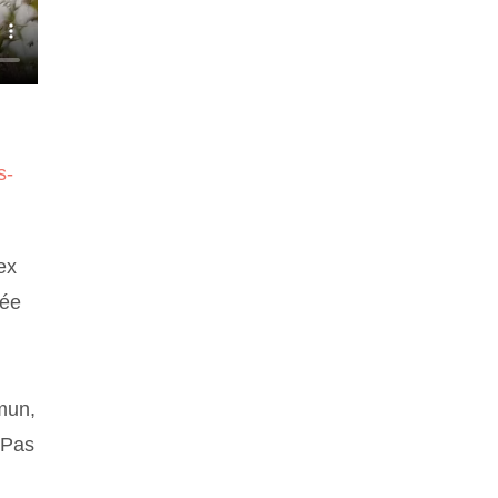
s-
ex
rée
mun,
 Pas