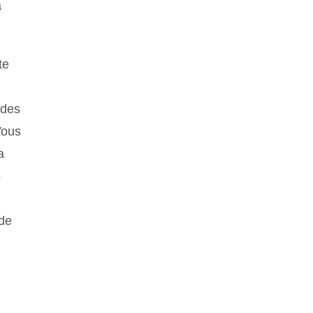
à
te
 des
Vous
a
s
 de