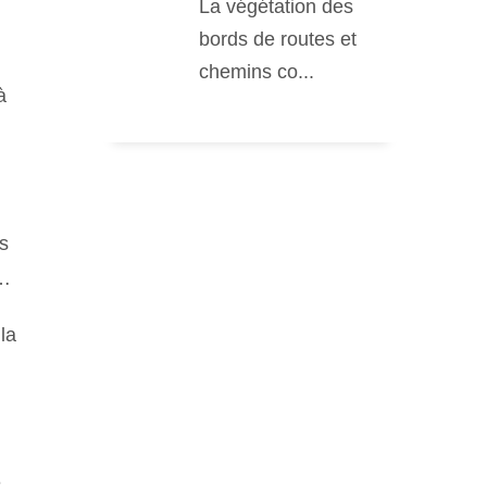
La végétation des
bords de routes et
chemins co...
à
us
e…
la
e