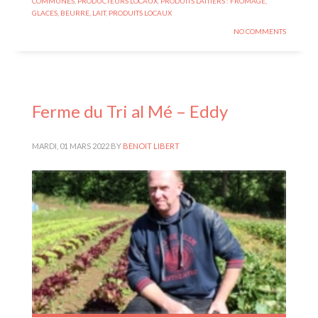
COMMUNES
,
PRODUCTEURS LOCAUX
,
PRODUITS LAITIERS : FROMAGE,
GLACES, BEURRE, LAIT
,
PRODUITS LOCAUX
NO COMMENTS
Ferme du Tri al Mé – Eddy
MARDI, 01 MARS 2022
BY
BENOIT LIBERT