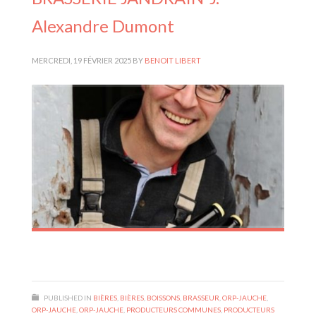
Alexandre Dumont
MERCREDI, 19 FÉVRIER 2025
BY
BENOIT LIBERT
PUBLISHED IN
BIÈRES
,
BIÈRES
,
BOISSONS
,
BRASSEUR
,
ORP-JAUCHE
,
ORP-JAUCHE
,
ORP-JAUCHE
,
PRODUCTEURS COMMUNES
,
PRODUCTEURS