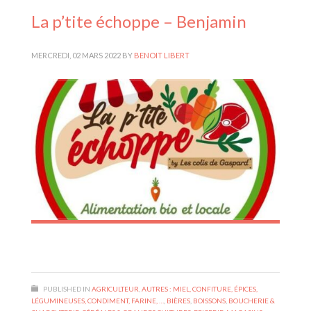
La p’tite échoppe – Benjamin
MERCREDI, 02 MARS 2022
BY
BENOIT LIBERT
PUBLISHED IN
AGRICULTEUR
,
AUTRES : MIEL, CONFITURE, ÉPICES,
LÉGUMINEUSES, CONDIMENT, FARINE, …
,
BIÈRES
,
BOISSONS
,
BOUCHERIE &