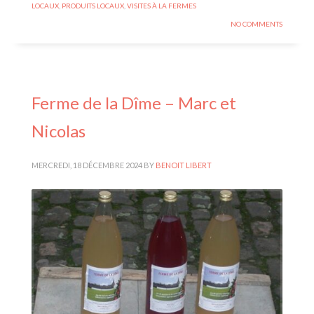
LOCAUX
,
PRODUITS LOCAUX
,
VISITES À LA FERMES
NO COMMENTS
Ferme de la Dîme – Marc et
Nicolas
MERCREDI, 18 DÉCEMBRE 2024
BY
BENOIT LIBERT