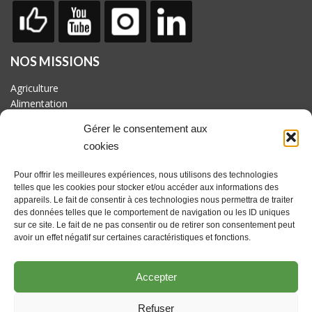
NOS MISSIONS
Agriculture
Alimentation
Biodiversité
Gérer le consentement aux
Culture
cookies
Economie
Energie
Pour offrir les meilleures expériences, nous utilisons des technologies
Mobilité
telles que les cookies pour stocker et/ou accéder aux informations des
appareils. Le fait de consentir à ces technologies nous permettra de traiter
AVEC LE SOUTIEN DE
des données telles que le comportement de navigation ou les ID uniques
Fonds européen pour le développement rural : l'Europe investit
sur ce site. Le fait de ne pas consentir ou de retirer son consentement peut
dans les zones rurales. Actions coordonnées par le GAL
avoir un effet négatif sur certaines caractéristiques et fonctions.
Culturalité en Hesbaye brabançonne asbl avec le soutien du
Brabant wallon et des communes de Beauvechain, Hélécine,
Accepter
Incourt, Jodoigne, Orp-jauche, Perwez et Ramillies
Refuser