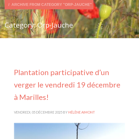
ARCHIVE FROM CATEGORY "ORP-JAUCHE"
Category: Orp-Jauche
Plantation participative d’un
verger le vendredi 19 décembre
à Marilles!
VENDREDI, 05 DÉCEMBRE 2025
BY
HÉLÈNE AIMONT