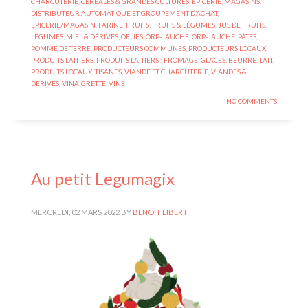
CHARCUTERIE
,
CÉRÉALES & GRANDES CULTURES
,
EPICERIE, MAGASINS,
DISTRIBUTEUR AUTOMATIQUE ET GROUPEMENT D’ACHAT
,
EPICERIE/MAGASIN
,
FARINE
,
FRUITS
,
FRUITS & LÉGUMES
,
JUS DE FRUITS
,
LÉGUMES
,
MIEL & DÉRIVÉS
,
OEUFS
,
ORP-JAUCHE
,
ORP-JAUCHE
,
PÂTES
,
POMME DE TERRE
,
PRODUCTEURS COMMUNES
,
PRODUCTEURS LOCAUX
,
PRODUITS LAITIERS
,
PRODUITS LAITIERS : FROMAGE, GLACES, BEURRE, LAIT
,
PRODUITS LOCAUX
,
TISANES
,
VIANDE ET CHARCUTERIE
,
VIANDES &
DÉRIVÉS
,
VINAIGRETTE
,
VINS
NO COMMENTS
Au petit Legumagix
MERCREDI, 02 MARS 2022
BY
BENOIT LIBERT