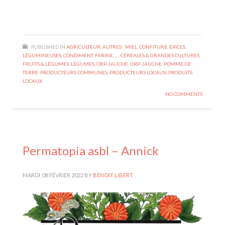
PUBLISHED IN
AGRICULTEUR
,
AUTRES : MIEL, CONFITURE, ÉPICES,
LÉGUMINEUSES, CONDIMENT, FARINE, …
,
CÉRÉALES & GRANDES CULTURES
,
FRUITS & LÉGUMES
,
LÉGUMES
,
ORP-JAUCHE
,
ORP-JAUCHE
,
POMME DE
TERRE
,
PRODUCTEURS COMMUNES
,
PRODUCTEURS LOCAUX
,
PRODUITS
LOCAUX
NO COMMENTS
Permatopia asbl – Annick
MARDI, 08 FÉVRIER 2022
BY
BENOIT LIBERT