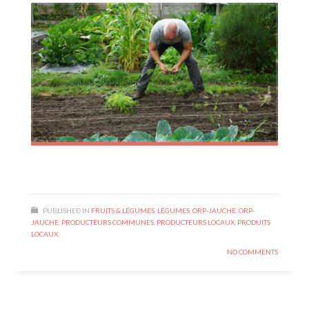
PUBLISHED IN
FRUITS & LÉGUMES
,
LÉGUMES
,
ORP-JAUCHE
,
ORP-
JAUCHE
,
PRODUCTEURS COMMUNES
,
PRODUCTEURS LOCAUX
,
PRODUITS
LOCAUX
NO COMMENTS