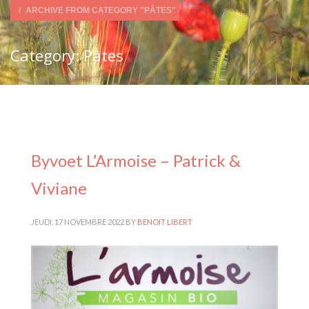
ARCHIVE FROM CATEGORY "PÂTES"
Category: Pâtes
Byvoet L’Armoise – Patrick &
Viviane
JEUDI, 17 NOVEMBRE 2022
BY
BENOIT LIBERT