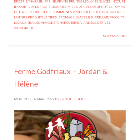
EPICERIE/MAGASIN
,
FARINE
,
FRUITS
,
FRUITS & LÉGUMES
,
GLACES
,
INCOURT
,
INCOURT
,
JUS DE FRUITS
,
LÉGUMES
,
MIEL & DÉRIVÉS
,
OEUFS
,
PÂTES
,
POMME
DE TERRE
,
PRODUCTEURS COMMUNES
,
PRODUCTEURS LOCAUX
,
PRODUITS
LAITIERS
,
PRODUITS LAITIERS : FROMAGE, GLACES, BEURRE, LAIT
,
PRODUITS
LOCAUX
,
TISANES
,
VIANDE ET CHARCUTERIE
,
VIANDES & DÉRIVÉS
,
VINAIGRETTE
NO COMMENTS
Ferme Godfriaux – Jordan &
Hélène
MERCREDI, 02 MARS 2022
BY
BENOIT LIBERT