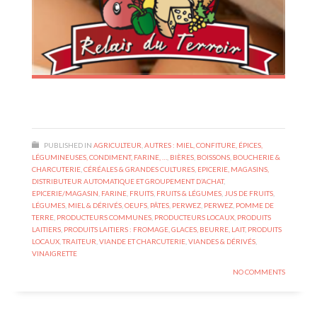
PUBLISHED IN
AGRICULTEUR
,
AUTRES : MIEL, CONFITURE, ÉPICES,
LÉGUMINEUSES, CONDIMENT, FARINE, …
,
BIÈRES
,
BOISSONS
,
BOUCHERIE &
CHARCUTERIE
,
CÉRÉALES & GRANDES CULTURES
,
EPICERIE, MAGASINS,
DISTRIBUTEUR AUTOMATIQUE ET GROUPEMENT D’ACHAT
,
EPICERIE/MAGASIN
,
FARINE
,
FRUITS
,
FRUITS & LÉGUMES
,
JUS DE FRUITS
,
LÉGUMES
,
MIEL & DÉRIVÉS
,
OEUFS
,
PÂTES
,
PERWEZ
,
PERWEZ
,
POMME DE
TERRE
,
PRODUCTEURS COMMUNES
,
PRODUCTEURS LOCAUX
,
PRODUITS
LAITIERS
,
PRODUITS LAITIERS : FROMAGE, GLACES, BEURRE, LAIT
,
PRODUITS
LOCAUX
,
TRAITEUR
,
VIANDE ET CHARCUTERIE
,
VIANDES & DÉRIVÉS
,
VINAIGRETTE
NO COMMENTS