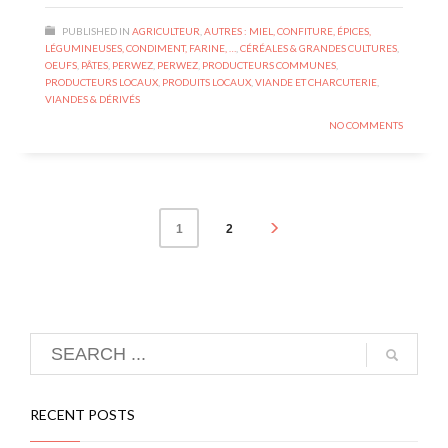
PUBLISHED IN
AGRICULTEUR
,
AUTRES : MIEL, CONFITURE, ÉPICES,
LÉGUMINEUSES, CONDIMENT, FARINE, …
,
CÉRÉALES & GRANDES CULTURES
,
OEUFS
,
PÂTES
,
PERWEZ
,
PERWEZ
,
PRODUCTEURS COMMUNES
,
PRODUCTEURS LOCAUX
,
PRODUITS LOCAUX
,
VIANDE ET CHARCUTERIE
,
VIANDES & DÉRIVÉS
NO COMMENTS
2
1
RECENT POSTS