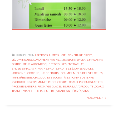
PUBLISHED IN
ASPERGES
,
AUTRES : MIEL, CONFITURE, ÉPICES,
LÉGUMINEUSES, CONDIMENT, FARINE, …
,
BOISSONS
,
EPICERIE, MAGASINS,
DISTRIBUTEUR AUTOMATIQUE ET GROUPEMENT D’ACHAT
,
EPICERIE/MAGASIN
,
FARINE
,
FRUITS
,
FRUITS & LÉGUMES
,
GLACES
,
JODOIGNE
,
JODOIGNE
,
JUS DE FRUITS
,
LÉGUMES
,
MIEL & DÉRIVÉS
,
OEUFS
,
PAIN, PÂTISSERIE, CHOCOLAT ET BISCUITS
,
PÂTES
,
POMME DE TERRE
,
PRODUCTEURS COMMUNES
,
PRODUCTEURS LOCAUX
,
PRODUITS LAITIERS
,
PRODUITS LAITIERS : FROMAGE, GLACES, BEURRE, LAIT
,
PRODUITS LOCAUX
,
TISANES
,
VIANDE ET CHARCUTERIE
,
VIANDES & DÉRIVÉS
,
VINS
NO COMMENTS