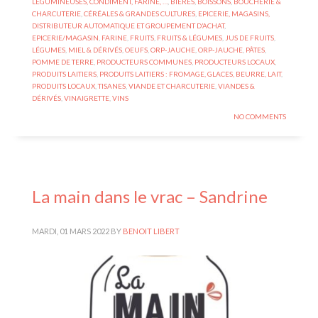
LÉGUMINEUSES, CONDIMENT, FARINE, …
,
BIÈRES
,
BOISSONS
,
BOUCHERIE &
CHARCUTERIE
,
CÉRÉALES & GRANDES CULTURES
,
EPICERIE, MAGASINS,
DISTRIBUTEUR AUTOMATIQUE ET GROUPEMENT D’ACHAT
,
EPICERIE/MAGASIN
,
FARINE
,
FRUITS
,
FRUITS & LÉGUMES
,
JUS DE FRUITS
,
LÉGUMES
,
MIEL & DÉRIVÉS
,
OEUFS
,
ORP-JAUCHE
,
ORP-JAUCHE
,
PÂTES
,
POMME DE TERRE
,
PRODUCTEURS COMMUNES
,
PRODUCTEURS LOCAUX
,
PRODUITS LAITIERS
,
PRODUITS LAITIERS : FROMAGE, GLACES, BEURRE, LAIT
,
PRODUITS LOCAUX
,
TISANES
,
VIANDE ET CHARCUTERIE
,
VIANDES &
DÉRIVÉS
,
VINAIGRETTE
,
VINS
NO COMMENTS
La main dans le vrac – Sandrine
MARDI, 01 MARS 2022
BY
BENOIT LIBERT