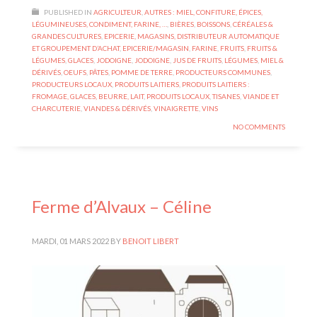
PUBLISHED IN
AGRICULTEUR
,
AUTRES : MIEL, CONFITURE, ÉPICES,
LÉGUMINEUSES, CONDIMENT, FARINE, …
,
BIÈRES
,
BOISSONS
,
CÉRÉALES &
GRANDES CULTURES
,
EPICERIE, MAGASINS, DISTRIBUTEUR AUTOMATIQUE
ET GROUPEMENT D’ACHAT
,
EPICERIE/MAGASIN
,
FARINE
,
FRUITS
,
FRUITS &
LÉGUMES
,
GLACES
,
JODOIGNE
,
JODOIGNE
,
JUS DE FRUITS
,
LÉGUMES
,
MIEL &
DÉRIVÉS
,
OEUFS
,
PÂTES
,
POMME DE TERRE
,
PRODUCTEURS COMMUNES
,
PRODUCTEURS LOCAUX
,
PRODUITS LAITIERS
,
PRODUITS LAITIERS :
FROMAGE, GLACES, BEURRE, LAIT
,
PRODUITS LOCAUX
,
TISANES
,
VIANDE ET
CHARCUTERIE
,
VIANDES & DÉRIVÉS
,
VINAIGRETTE
,
VINS
NO COMMENTS
Ferme d’Alvaux – Céline
MARDI, 01 MARS 2022
BY
BENOIT LIBERT