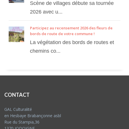
Scène de villages débute sa tournée
2026 avec u...
Participez au recensement 2026 des fleurs de
bords de route de votre commune !
La végétation des bords de routes et
chemins co...
CONTACT
GAL Culturalité
en Hesbaye Brabançonne asbl
Rue du Stampia,36
1370 JODOIGNE