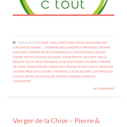
PUBLISHED IN
AUTRES : MIEL, CONFITURE, ÉPICES, LÉGUMINEUSES,
CONDIMENT, FARINE, …
,
BOISSONS
,
BOULANGERIE & PÂTISSERIE
,
EPICERIE,
MAGASINS, DISTRIBUTEUR AUTOMATIQUE ET GROUPEMENT D’ACHAT
,
FARINE
,
FRUITS
,
FRUITS & LÉGUMES
,
JUS DE FRUITS
,
LÉGUMES
,
MIEL &
DÉRIVÉS
,
OEUFS
,
PAIN, PÂTISSERIE, CHOCOLAT ET BISCUITS
,
PÂTES
,
POMME
DE TERRE
,
PRODUCTEURS COMMUNES
,
PRODUCTEURS LOCAUX
,
PRODUITS
LAITIERS
,
PRODUITS LAITIERS : FROMAGE, GLACES, BEURRE, LAIT
,
PRODUITS
LOCAUX
,
RAMILLIES
,
RAMILLIES
,
TISANES
,
VIANDES & DÉRIVÉS
,
VINAIGRETTE
NO COMMENTS
Verger de la Chise – Pierre &