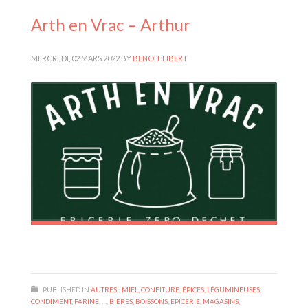
Arth en Vrac – Arthur
MERCREDI, 02 MARS 2022
BY
BENOIT LIBERT
PUBLISHED IN
AUTRES : MIEL, CONFITURE, ÉPICES, LÉGUMINEUSES,
CONDIMENT, FARINE, …
,
BIÈRES
,
BOISSONS
,
EPICERIE, MAGASINS,