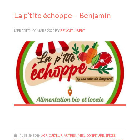
La p’tite échoppe – Benjamin
MERCREDI, 02 MARS 2022
BY
BENOIT LIBERT
PUBLISHED IN
AGRICULTEUR
,
AUTRES : MIEL, CONFITURE, ÉPICES,