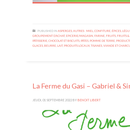
PUBLISHED IN
ASPERGES
,
AUTRES : MIEL, CONFITURE, ÉPICES, LÉG
GROUPEMENT D’ACHAT
,
EPICERIE/MAGASIN
,
FARINE
,
FRUITS
,
FRUITS 
PÂTISSERIE, CHOCOLAT ET BISCUITS
,
PÂTES
,
POMME DE TERRE
,
PRODUCT
GLACES, BEURRE, LAIT
,
PRODUITS LOCAUX
,
TISANES
,
VIANDE ET CHARC
La Ferme du Gasi – Gabriel & S
JEUDI, 01 SEPTEMBRE 2022
BY
BENOIT LIBERT