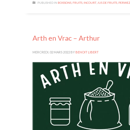
PUBLISHED IN
BOISSONS
,
FRUITS
,
INCOURT
,
JUS DE FRUITS
,
PERWE
Arth en Vrac – Arthur
MERCREDI, 02 MARS 2022
BY
BENOIT LIBERT