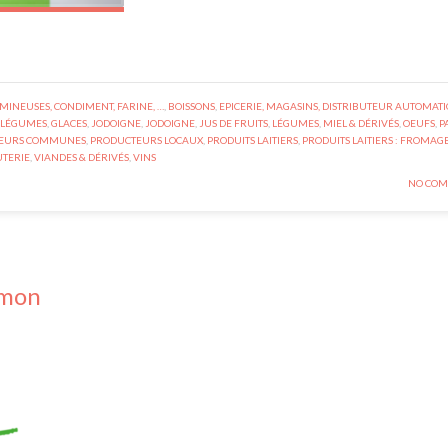
UMINEUSES, CONDIMENT, FARINE, …
,
BOISSONS
,
EPICERIE, MAGASINS, DISTRIBUTEUR AUTOMATI
& LÉGUMES
,
GLACES
,
JODOIGNE
,
JODOIGNE
,
JUS DE FRUITS
,
LÉGUMES
,
MIEL & DÉRIVÉS
,
OEUFS
,
P
EURS COMMUNES
,
PRODUCTEURS LOCAUX
,
PRODUITS LAITIERS
,
PRODUITS LAITIERS : FROMAGE
UTERIE
,
VIANDES & DÉRIVÉS
,
VINS
NO COM
imon