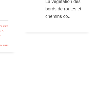
La végétation des
bords de routes et
chemins co...
QUE ET
AIN,
,
MENTS