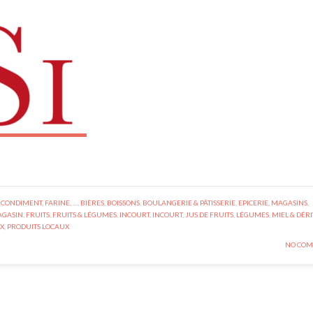
 CONDIMENT, FARINE, …
,
BIÈRES
,
BOISSONS
,
BOULANGERIE & PÂTISSERIE
,
EPICERIE, MAGASINS,
AGASIN
,
FRUITS
,
FRUITS & LÉGUMES
,
INCOURT
,
INCOURT
,
JUS DE FRUITS
,
LÉGUMES
,
MIEL & DÉR
X
,
PRODUITS LOCAUX
NO COM