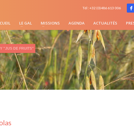
Tél : +32 (0)486 613 006
CUEIL
LE GAL
MISSIONS
AGENDA
ACTUALITÉS
PRE
 "JUS DE FRUITS"
olas