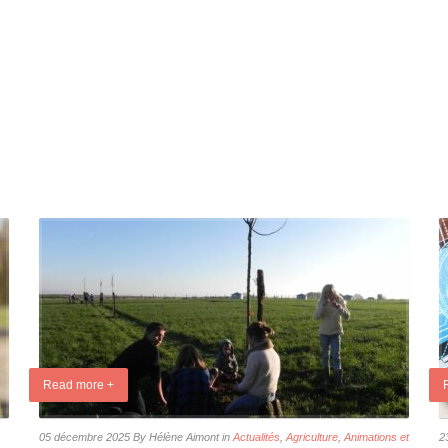
Read more +
05 décembre 2025
By Hélène Aimont
in
Actualités
,
Agriculture
,
Animations et
2