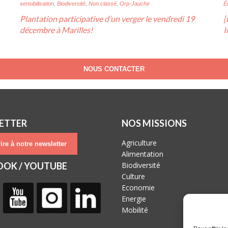
sensibilisation
,
Biodiversité
,
Non classé
,
Orp-Jauche
É
Plantation participative d’un verger le vendredi 19
[
décembre à Marilles!
I
NOUS CONTACTER
ETTER
NOS MISSIONS
Agriculture
ire à notre newsletter
Alimentation
OOK / YOUTUBE
Biodiversité
Culture
Economie
Energie
Mobilité