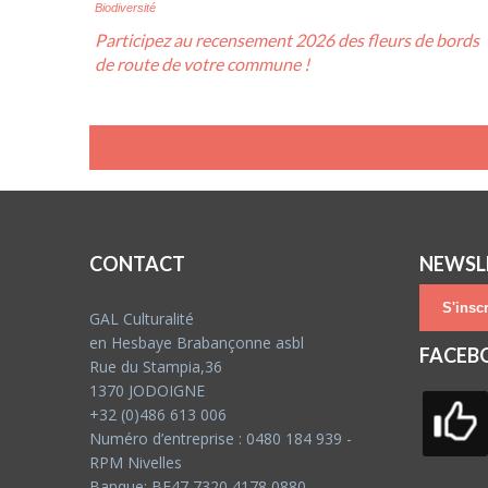
Biodiversité
Participez au recensement 2026 des fleurs de bords
de route de votre commune !
CONTACT
NEWSL
S'inscr
GAL Culturalité
en Hesbaye Brabançonne asbl
FACEB
Rue du Stampia,36
1370 JODOIGNE
+32 (0)486 613 006
Numéro d’entreprise : 0480 184 939 -
RPM Nivelles
Banque: BE47 7320 4178 0880