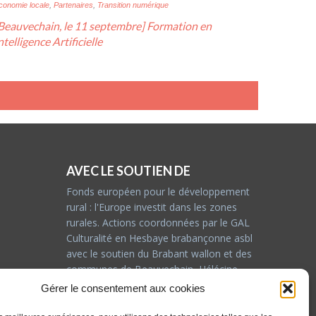
conomie locale
,
Partenaires
,
Transition numérique
Beauvechain, le 11 septembre] Formation en
ntelligence Artificielle
AVEC LE SOUTIEN DE
Fonds européen pour le développement
rural : l'Europe investit dans les zones
rurales. Actions coordonnées par le GAL
Culturalité en Hesbaye brabançonne asbl
avec le soutien du Brabant wallon et des
communes de Beauvechain, Hélécine,
Incourt, Jodoigne, Orp-jauche, Perwez et
Gérer le consentement aux cookies
Ramillies