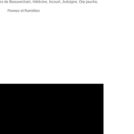
s de Beauvechain, Hélécine, Incourt, Jodoigne, Orp-jauche,
Perwez et Ramillies