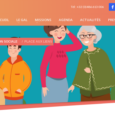
Tél : +32 (0)486 613 006
CUEIL
LE GAL
MISSIONS
AGENDA
ACTUALITÉS
PRE
ON SOCIALE
PLACE AUX LIENS