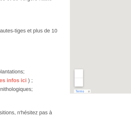
utes-tiges et plus de 10
lantations;
es infos ici
) ;
rnithologiques;
itions, n'hésitez pas à