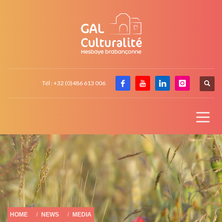
Tél : +32 (0)486 613 006
HOME
NEWS
MEDIA