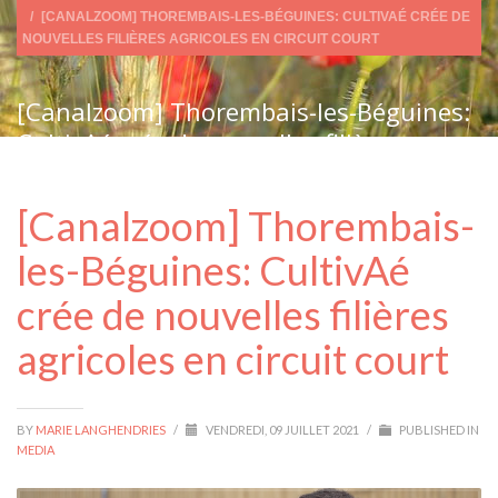
[CANALZOOM] THOREMBAIS-LES-BÉGUINES: CULTIVAÉ CRÉE DE
NOUVELLES FILIÈRES AGRICOLES EN CIRCUIT COURT
[Canalzoom] Thorembais-les-Béguines:
CultivAé crée de nouvelles filières
agricoles en circuit court
[Canalzoom] Thorembais-
les-Béguines: CultivAé
crée de nouvelles filières
agricoles en circuit court
BY
MARIE LANGHENDRIES
/
VENDREDI, 09 JUILLET 2021
/
PUBLISHED IN
MEDIA