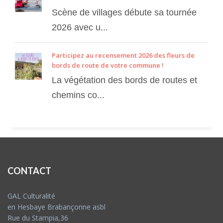
Scène de villages débute sa tournée
2026 avec u...
Participez au recensement 2026 des fleurs de
bords de route de votre commune !
La végétation des bords de routes et
chemins co...
CONTACT
GAL Culturalité
en Hesbaye Brabançonne asbl
Rue du Stampia,36