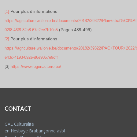
Pour plus d’informations :
[1]
https://agriculture.wallonie.be/documents/20182/39322/Plan+strat%C
(Pages 489-499)
02f8-46f9-82a8-67e2ec7b10a5
Pour plus d’informations :
[2]
https://agriculture.wallonie.be/documents/20182/39322/PAC+TOUR+2022/
e43c-4193-892e-d6e9057e9cff
[3]
https://www.regenacterre.be/
CONTACT
GAL Culturalité
en Hesbaye Brabançonne asbl