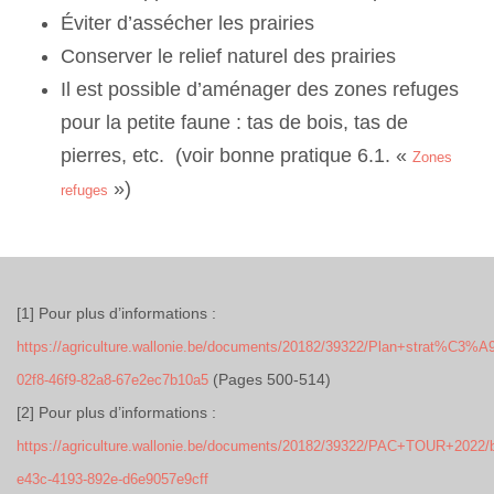
Éviter d’assécher les prairies
Conserver le relief naturel des prairies
Il est possible d’aménager des zones refuges
pour la petite faune : tas de bois, tas de
pierres, etc. (voir bonne pratique 6.1. «
Zones
»)
refuges
[1] Pour plus d’informations :
https://agriculture.wallonie.be/documents/20182/39322/Plan+strat%C
(Pages 500-514)
02f8-46f9-82a8-67e2ec7b10a5
[2] Pour plus d’informations :
https://agriculture.wallonie.be/documents/20182/39322/PAC+TOUR+2022/
e43c-4193-892e-d6e9057e9cff