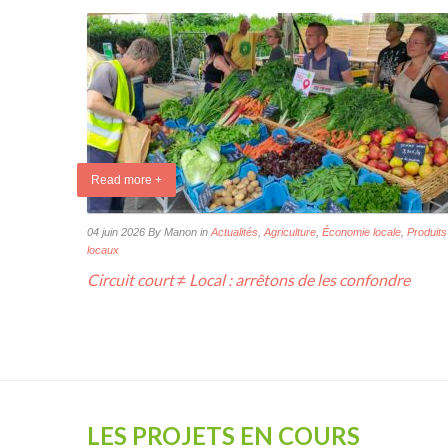
Read more +
04 juin 2026
By Manon
in
Actualités
,
Agriculture
,
Économie locale
,
Produits
locaux
Circuit court ≠ Local : arrêtons de les confondre
LES PROJETS EN COURS