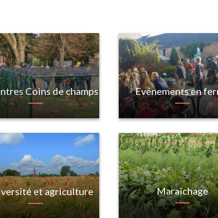
ntres Coins de champs
Evénements en fe
Maraîchage
versité et agriculture