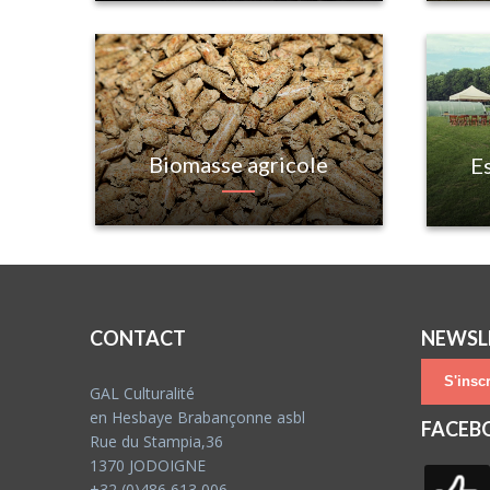
Biomasse agricole
E
CONTACT
NEWSL
S'inscr
GAL Culturalité
en Hesbaye Brabançonne asbl
FACEB
Rue du Stampia,36
1370 JODOIGNE
+32 (0)486 613 006