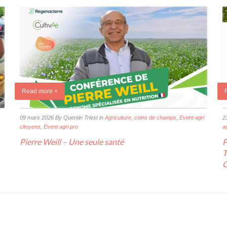
Read more +
09 mars 2026
By Quentin Triest
in
Agriculture
,
coins de champs
,
Event agri
2
citoyens
,
Event agri pro
a
Pierre Weill – Une seule santé
P
T
C