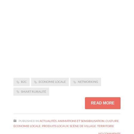
B2C
ECONOMIE LOCALE
NETWORKING
SMART RURALITÉ
READ MORE
PUBLISHED IN
ACTUALITÉS
,
ANIMATIONS ET SENSIBILISATION
,
CULTURE
,
ÉCONOMIE LOCALE
,
PRODUITS LOCAUX
,
SCÈNE DE VILLAGE
,
TERRITOIRE
NO COMMENTS