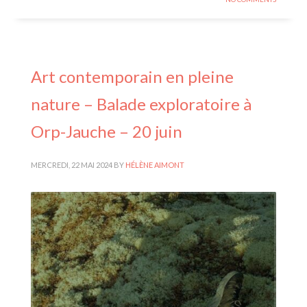
Art contemporain en pleine
nature – Balade exploratoire à
Orp-Jauche – 20 juin
MERCREDI, 22 MAI 2024
BY
HÉLÈNE AIMONT