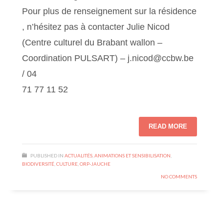
Pour plus de renseignement sur la résidence
, n’hésitez pas à contacter Julie Nicod
(Centre culturel du Brabant wallon –
Coordination PULSART) – j.nicod@ccbw.be
/ 04
71 77 11 52
READ MORE
PUBLISHED IN
ACTUALITÉS
,
ANIMATIONS ET SENSIBILISATION
,
BIODIVERSITÉ
,
CULTURE
,
ORP-JAUCHE
NO COMMENTS