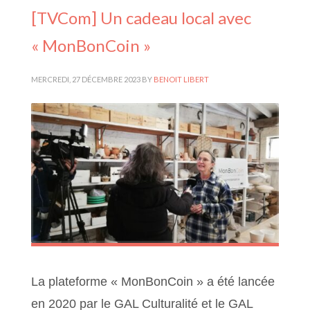
[TVCom] Un cadeau local avec
« MonBonCoin »
MERCREDI, 27 DÉCEMBRE 2023
BY
BENOIT LIBERT
La plateforme « MonBonCoin » a été lancée
en 2020 par le GAL Culturalité et le GAL