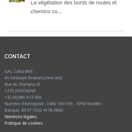
La végétation des bords de routes et
chemins co...
CONTACT
GAL Culturalité
en Hesbaye Brabançonne asbl
Rue du Stampia,36
1370 JODOIGNE
+32 (0)486 613 006
Numéro d’entreprise : 0480 184 939 - RPM Nivelles
Banque: BE47 7320 4178 0880
Mentions légales
Politique de cookies