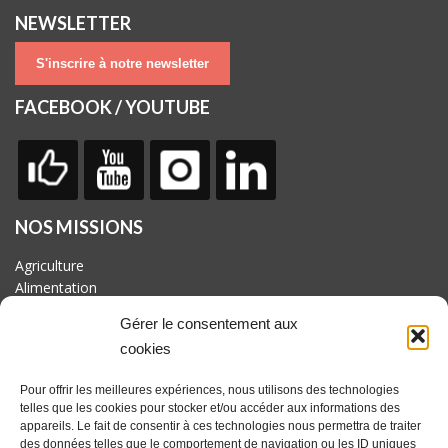
NEWSLETTER
S'inscrire à notre newsletter
FACEBOOK / YOUTUBE
NOS MISSIONS
Agriculture
Alimentation
Biodiversité
Gérer le consentement aux
Culture
cookies
Economie
Energie
Pour offrir les meilleures expériences, nous utilisons des technologies
Mobilité
telles que les cookies pour stocker et/ou accéder aux informations des
appareils. Le fait de consentir à ces technologies nous permettra de traiter
AVEC LE SOUTIEN DE
des données telles que le comportement de navigation ou les ID uniques