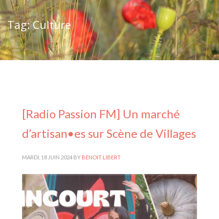
Tag: Culture
[Radio Passion FM] Un marché
d’artisan•es sur Scène de Villages
MARDI, 18 JUIN 2024
BY
BENOIT LIBERT