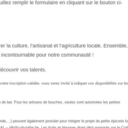
illez remplir le formulaire en cliquant sur le bouton ci-
 la culture, l’artisanat et l’agriculture locale. Ensemble,
e incontournable pour notre communauté !
écouvrir vos talents.
otre inscription validée, vous serez invité à indiquer vos disponibilités sur le
u de bar. Pour les artisans de bouches, seules sont autorisées les petites
iande,…) peuvent également postuler pour intégrer le projet de petite épicerie l
AL – jdb@culturalite.be. Les fruits et légumes étant déjà proposés par le Cra