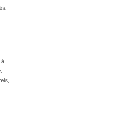
és.
 à
.
els,