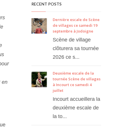
RECENT POSTS
urs
Dernière escale de Scène
de villages ce samedi 19
le
septembre à Jodoigne
Scène de village
e
clôturera sa tournée
us
2026 ce s...
pour
Deuxième escale de la
tournée Scène de villages
t en
à Incourt ce samedi 4
juillet
Incourt accueillera la
deuxième escale de
la to...
que