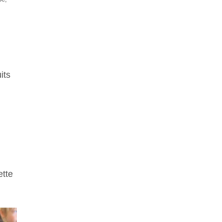
its
ette