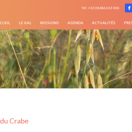
Tél : +32 (0)486 613 006
CUEIL
LE GAL
MISSIONS
AGENDA
ACTUALITÉS
PRE
du Crabe