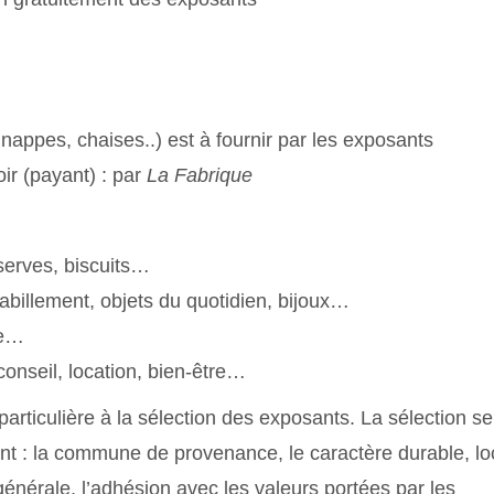
, nappes, chaises..) est à fournir par les exposants
oir (payant) : par
La Fabrique
serves, biscuits…
abillement, objets du quotidien, bijoux…
re…
conseil, location, bien-être…
particulière à la sélection des exposants. La sélection se
ont : la commune de provenance, le caractère durable, lo
générale, l’adhésion avec les valeurs portées par les