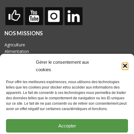
NOS MISSIONS
Agriculture
Alimentation
Biodiversité
Gérer le consentement aux
Culture
cookies
Economie
Energie
Pour offrir les meilleures expériences, nous utilisons des technologies
Mobilité
telles que les cookies pour stocker et/ou accéder aux informations des
appareils. Le fait de consentir à ces technologies nous permettra de traiter
AVEC LE SOUTIEN DE
des données telles que le comportement de navigation ou les ID uniques
Fonds européen pour le développement rural : l'Europe investit
sur ce site. Le fait de ne pas consentir ou de retirer son consentement peut
dans les zones rurales. Actions coordonnées par le GAL
avoir un effet négatif sur certaines caractéristiques et fonctions.
Culturalité en Hesbaye brabançonne asbl avec le soutien du
Brabant wallon et des communes de Beauvechain, Hélécine,
Accepter
Incourt, Jodoigne, Orp-jauche, Perwez et Ramillies