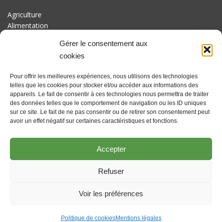
Agriculture
Alimentation
Biodiversité
Gérer le consentement aux
Culture
cookies
Economie
Energie
Pour offrir les meilleures expériences, nous utilisons des technologies
Mobilité
telles que les cookies pour stocker et/ou accéder aux informations des
appareils. Le fait de consentir à ces technologies nous permettra de traiter
AVEC LE SOUTIEN DE
des données telles que le comportement de navigation ou les ID uniques
Fonds européen pour le développement rural : l'Europe investit
sur ce site. Le fait de ne pas consentir ou de retirer son consentement peut
dans les zones rurales. Actions coordonnées par le GAL
avoir un effet négatif sur certaines caractéristiques et fonctions.
Culturalité en Hesbaye brabançonne asbl avec le soutien du
Brabant wallon et des communes de Beauvechain, Hélécine,
Accepter
Incourt, Jodoigne, Orp-jauche, Perwez et Ramillies
Refuser
Voir les préférences
Politique de cookies
Mentions légales