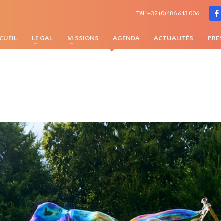
ES À HÉLÉCINE
Tél : +32 (0)486 613 006
CUEIL
LE GAL
MISSIONS
AGENDA
ACTUALITÉS
PRE
TURELLE ITINÉRANTE À TRAVERS L'EST DU BRABANT W