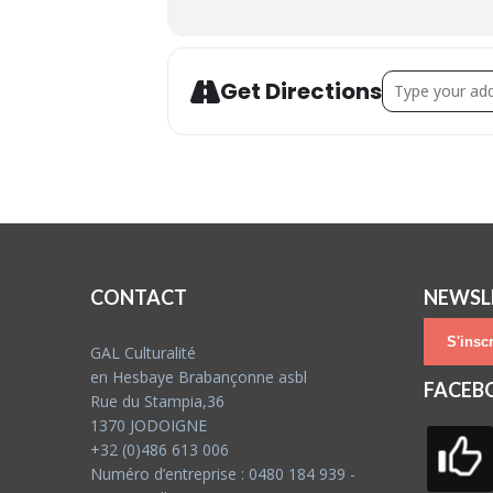
Address - Scè
Get Directions
CONTACT
NEWSL
S'inscr
GAL Culturalité
en Hesbaye Brabançonne asbl
FACEB
Rue du Stampia,36
1370 JODOIGNE
+32 (0)486 613 006
Numéro d’entreprise : 0480 184 939 -