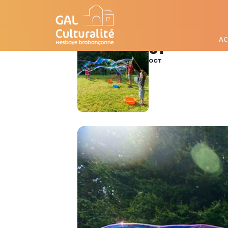
SCÈNE DE VILLAG
AC
01
TOURNÉE CUL
OCT