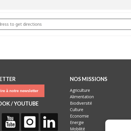
ne de villages à Hélécine [c7U4aRvnt]
ETTER
NOS MISSIONS
Agriculture
ire à notre newsletter
Alimentation
OOK / YOUTUBE
Biodiversité
Culture
Economie
Energie
Mobilité