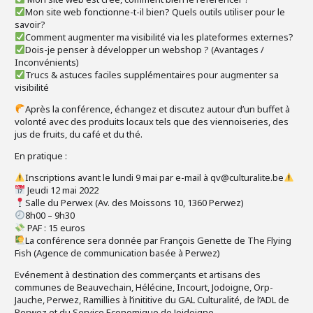
Mon site web fonctionne-t-il bien? Quels outils utiliser pour le
savoir?
Comment augmenter ma visibilité via les plateformes externes?
Dois-je penser à développer un webshop ? (Avantages /
Inconvénients)
Trucs & astuces faciles supplémentaires pour augmenter sa
visibilité
Après la conférence, échangez et discutez autour d’un buffet à
volonté avec des produits locaux tels que des viennoiseries, des
jus de fruits, du café et du thé.
En pratique :
Inscriptions avant le lundi 9 mai par e-mail à qv@culturalite.be
Jeudi 12 mai 2022
Salle du Perwex (Av. des Moissons 10, 1360 Perwez)
8h00 – 9h30
PAF : 15 euros
La conférence sera donnée par François Genette de The Flying
Fish (Agence de communication basée à Perwez)
Evénement à destination des commerçants et artisans des
communes de Beauvechain, Hélécine, Incourt, Jodoigne, Orp-
Jauche, Perwez, Ramillies à l’inititive du GAL Culturalité, de l’ADL de
Perwez et du Service Economique de Joidoigne.