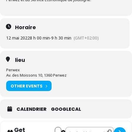
Horaire
12 mai 2022
8 h 00 min
-
9 h 30 min
(GMT+02:00)
lieu
Perwex
Av. des Moissons 10, 1360 Perwez
OTHER EVENTS
CALENDRIER
GOOGLECAL
Get
Address - Petit Déj' du commerce l
Destination Address - Petit D