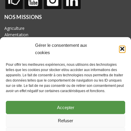
NOS MISSIONS
Agriculture
Alimentation
Biodiversité
Gérer le consentement aux
Culture
cookies
Economie
Energie
Pour offrir les meilleures expériences, nous utilisons des technologies
Mobilité
telles que les cookies pour stocker et/ou accéder aux informations des
appareils. Le fait de consentir à ces technologies nous permettra de traiter
AVEC LE SOUTIEN DE
des données telles que le comportement de navigation ou les ID uniques
Fonds européen pour le développement rural : l'Europe investit
sur ce site. Le fait de ne pas consentir ou de retirer son consentement peut
dans les zones rurales. Actions coordonnées par le GAL
avoir un effet négatif sur certaines caractéristiques et fonctions.
Culturalité en Hesbaye brabançonne asbl avec le soutien du
Brabant wallon et des communes de Beauvechain, Hélécine,
Accepter
Incourt, Jodoigne, Orp-jauche, Perwez et Ramillies
Refuser