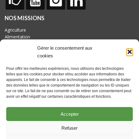
NOS MISSIONS
Agriculture
Alimentation
Biodiversité
Gérer le consentement aux
Culture
cookies
Economie
Energie
Pour offrir les meilleures expériences, nous utilisons des technologies
Mobilité
telles que les cookies pour stocker et/ou accéder aux informations des
appareils. Le fait de consentir à ces technologies nous permettra de traiter
AVEC LE SOUTIEN DE
des données telles que le comportement de navigation ou les ID uniques
Fonds européen pour le développement rural : l'Europe investit
sur ce site. Le fait de ne pas consentir ou de retirer son consentement peut
dans les zones rurales. Actions coordonnées par le GAL
avoir un effet négatif sur certaines caractéristiques et fonctions.
Culturalité en Hesbaye brabançonne asbl avec le soutien du
Brabant wallon et des communes de Beauvechain, Hélécine,
Accepter
Incourt, Jodoigne, Orp-jauche, Perwez et Ramillies
Refuser