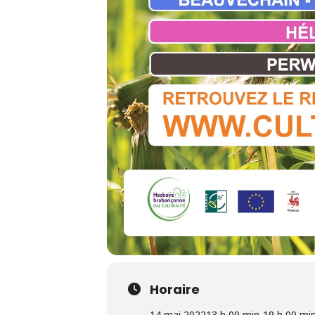
Horaire
14 mai 2022
13 h 00 min
-
19 h 00 mi