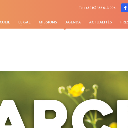
ODUCTEURS LOCAUX
Tél : +32 (0)486 613 006
CUEIL
LE GAL
MISSIONS
AGENDA
ACTUALITÉS
PRE
E 13H À 19H - PLACE DE LA BRUYÈRE