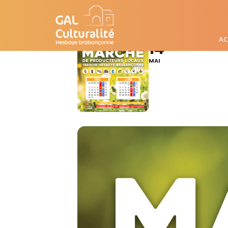
MARCHÉ DE PR
AC
14
JODOIGNE - D
MAI