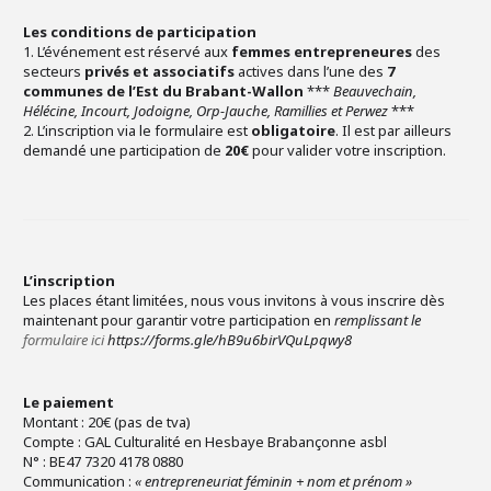
Les conditions de participation
1. L’événement est réservé aux
femmes entrepreneures
des
secteurs
privés et associatifs
actives dans l’une des
7
communes de l’Est du Brabant-Wallon
***
Beauvechain,
Hélécine, Incourt, Jodoigne, Orp-Jauche, Ramillies et Perwez
***
2. L’inscription via le formulaire est
obligatoire
. Il est par ailleurs
demandé une participation de
20€
pour valider votre inscription.
L’inscription
Les places étant limitées, nous vous invitons à vous inscrire dès
maintenant pour garantir votre participation en
remplissant le
formulaire ici
https://forms.gle/hB9u6birVQuLpqwy8
Le paiement
Montant : 20€ (pas de tva)
Compte : GAL Culturalité en Hesbaye Brabançonne asbl
N° : BE47 7320 4178 0880
Communication :
« entrepreneuriat féminin + nom et prénom »