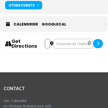
OTHER EVENTS
CALENDRIER
GOOGLECAL
Get
Address - Entreprendre au Féminin 
Destination Address - Entrepr
Directions
CONTACT
GAL Culturalité
en Hesbaye Brabançonne asbl