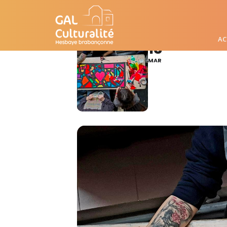
ATELIER CRÉATIF
AC
13
MAR