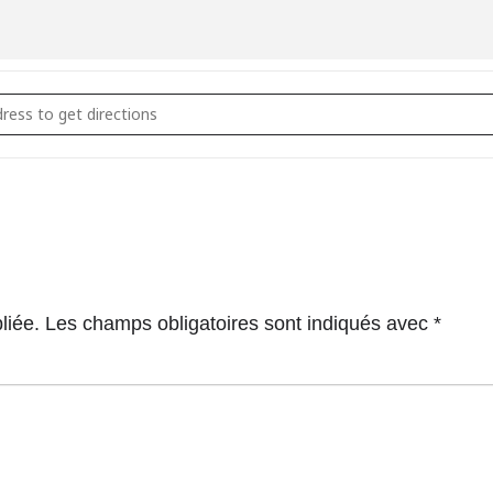
ier créatif Nuit Lumière [lbiqZ983j]
liée.
Les champs obligatoires sont indiqués avec
*