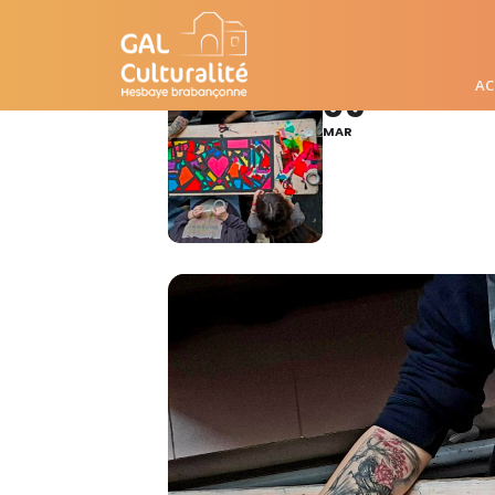
ATELIER CRÉATIF
AC
05
MAR