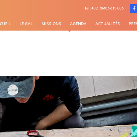
 NUIT LUMIÈRE
Tél : +32 (0)486 613 006
CUEIL
LE GAL
MISSIONS
AGENDA
ACTUALITÉS
PRE