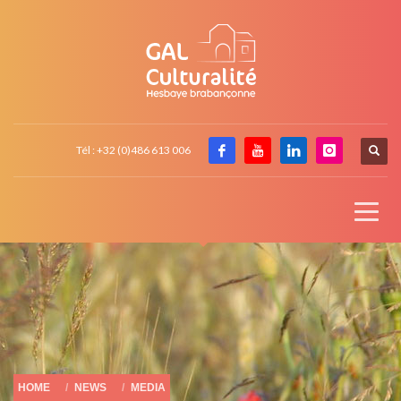
Tél : +32 (0)486 613 006
HOME
NEWS
MEDIA