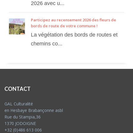
2026 avec u...
Participez au recensement 2026 des fleurs de
bords de route de votre commune !
La végétation des bords de routes et
chemins co...
CONTACT
GAL Culturalité
en Hesbaye Brabançonne asbl
Rue du Stampia,36
1370 JODOIGNE
+32 (0)486 613 006