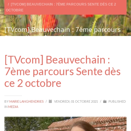
[TVCOM] BEAUVECHAIN : 7ÈME PARCOURS SENTE DÈS CE 2
OCTOBRE
[TVcom] Beauvechain : 7ème parcours
Sente dès ce 2 octobre
[TVcom] Beauvechain :
7ème parcours Sente dès
ce 2 octobre
BY
MARIE LANGHENDRIES
/
VENDREDI, 01 OCTOBRE 2021
/
PUBLISHED
IN
MEDIA