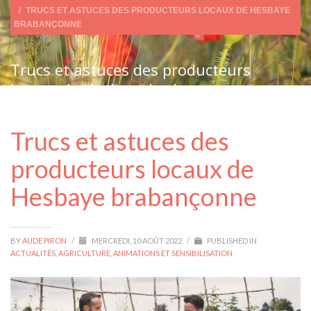
TRUCS ET ASTUCES DES PRODUCTEURS LOCAUX DE HESBAYE
BRABANÇONNE
Trucs et astuces des producteurs
locaux de Hesbaye brabançonne
Trucs et astuces des
producteurs locaux de
Hesbaye brabançonne
BY
AUDE PIRON
/
MERCREDI, 10 AOÛT 2022
/
PUBLISHED IN
ACTUALITÉS
,
AGRICULTURE
,
ANIMATIONS ET SENSIBILISATION