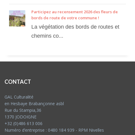
Participez au recensement 2026 des fleurs de
bords de route de votre commune !
La végétation des bords de routes et
chemins co...
CONTACT
GAL Culturalité
en Hesbaye Brabançonne asbl
Rue du Stampia,36
1370 JODOIGNE
+32 (0)486 613 006
Numéro d’entreprise : 0480 184 939 - RPM Nivelles