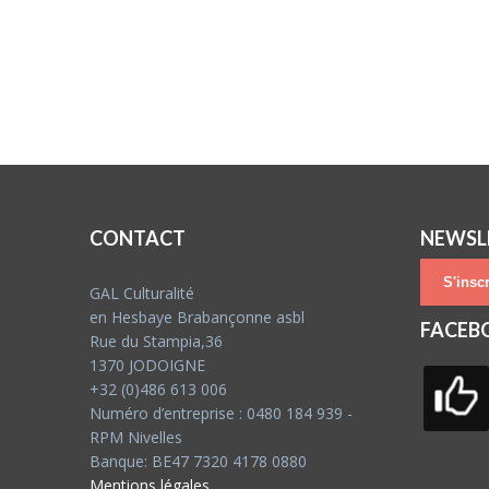
CONTACT
NEWSL
S'inscr
GAL Culturalité
en Hesbaye Brabançonne asbl
FACEB
Rue du Stampia,36
1370 JODOIGNE
+32 (0)486 613 006
Numéro d’entreprise : 0480 184 939 -
RPM Nivelles
Banque: BE47 7320 4178 0880
Mentions légales