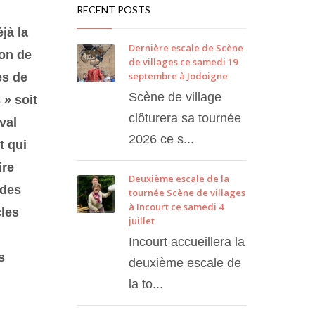
RECENT POSTS
jà la
Dernière escale de Scène
ion de
de villages ce samedi 19
septembre à Jodoigne
es de
Scène de village
 » soit
clôturera sa tournée
val
2026 ce s...
t qui
ire
Deuxième escale de la
 des
tournée Scène de villages
à Incourt ce samedi 4
les
juillet
Incourt accueillera la
s
deuxième escale de
la to...