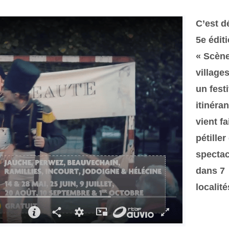
C’est dé
5e édit
« Scèn
villages
un festi
itinéran
vient fa
pétiller
spectac
dans 7
localité