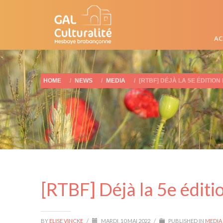
AC
HOME
NEWS
MEDIA
[RTBF] DÉJÀ LA 5E ÉDITION
[RTBF] Déjà la 5e éditio
BY
ELISE VINCKE
/
MARDI, 10 MAI 2022
/
PUBLISHED IN
MEDIA