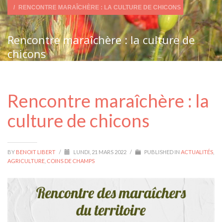
RENCONTRE MARAÎCHÈRE : LA CULTURE DE CHICONS
Rencontre maraîchère : la culture de
chicons
Rencontre maraîchère : la
culture de chicons
BY
BENOIT LIBERT
/
LUNDI, 21 MARS 2022
/
PUBLISHED IN
ACTUALITÉS
,
AGRICULTURE
,
COINS DE CHAMPS