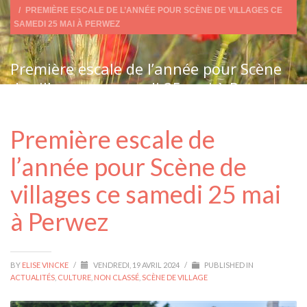
PREMIÈRE ESCALE DE L’ANNÉE POUR SCÈNE DE VILLAGES CE
SAMEDI 25 MAI À PERWEZ
Première escale de l’année pour Scène
de villages ce samedi 25 mai à Perwez
Première escale de
l’année pour Scène de
villages ce samedi 25 mai
à Perwez
BY
ELISE VINCKE
/
VENDREDI, 19 AVRIL 2024
/
PUBLISHED IN
ACTUALITÉS
,
CULTURE
,
NON CLASSÉ
,
SCÈNE DE VILLAGE