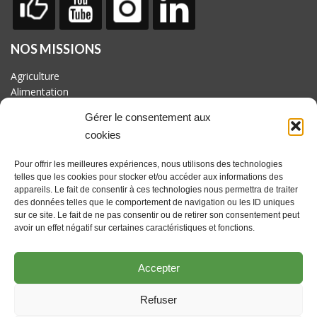
NOS MISSIONS
Agriculture
Alimentation
Biodiversité
Gérer le consentement aux
Culture
cookies
Economie
Energie
Pour offrir les meilleures expériences, nous utilisons des technologies
Mobilité
telles que les cookies pour stocker et/ou accéder aux informations des
appareils. Le fait de consentir à ces technologies nous permettra de traiter
AVEC LE SOUTIEN DE
des données telles que le comportement de navigation ou les ID uniques
Fonds européen pour le développement rural : l'Europe investit
sur ce site. Le fait de ne pas consentir ou de retirer son consentement peut
avoir un effet négatif sur certaines caractéristiques et fonctions.
dans les zones rurales. Actions coordonnées par le GAL
Culturalité en Hesbaye brabançonne asbl avec le soutien du
Brabant wallon et des communes de Beauvechain, Hélécine,
Accepter
Incourt, Jodoigne, Orp-jauche, Perwez et Ramillies
Refuser