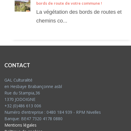
bords de route de votre commune !
La végétation des bords de routes et
chemins co...
CONTACT
GAL Culturalité
en Hesbaye Brabançonne asbl
Rue du Stampia,36
1370 JODOIGNE
+32 (0)486 613 006
Numéro d’entreprise : 0480 184 939 - RPM Nivelles
Banque: BE47 7320 4178 0880
Mentions légales