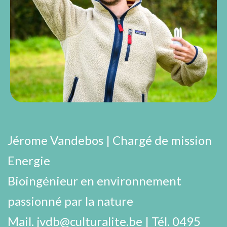
Jérome Vandebos | Chargé de mission
Energie
Bioingénieur en environnement
passionné par la nature
Mail.
jvdb@culturalite.be
|
Tél.
0495