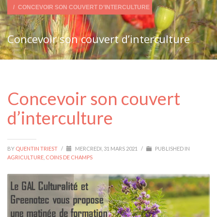
CONCEVOIR SON COUVERT D’INTERCULTURE
Concevoir son couvert d’interculture
Concevoir son couvert
d’interculture
BY
QUENTIN TRIEST
/
MERCREDI, 31 MARS 2021
/
PUBLISHED IN
AGRICULTURE
,
COINS DE CHAMPS