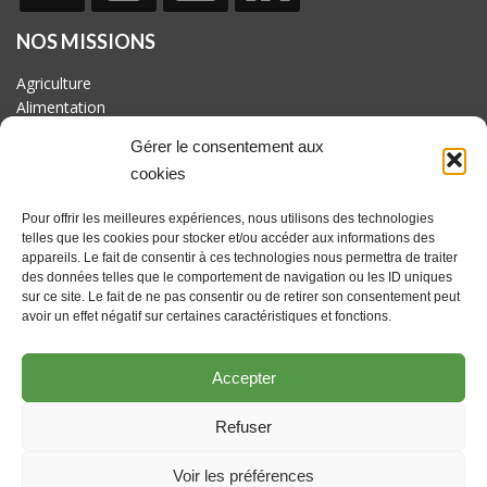
NOS MISSIONS
Agriculture
Alimentation
Biodiversité
Gérer le consentement aux
Culture
cookies
Economie
Energie
Pour offrir les meilleures expériences, nous utilisons des technologies
Mobilité
telles que les cookies pour stocker et/ou accéder aux informations des
appareils. Le fait de consentir à ces technologies nous permettra de traiter
AVEC LE SOUTIEN DE
des données telles que le comportement de navigation ou les ID uniques
Fonds européen pour le développement rural : l'Europe investit
sur ce site. Le fait de ne pas consentir ou de retirer son consentement peut
dans les zones rurales. Actions coordonnées par le GAL
avoir un effet négatif sur certaines caractéristiques et fonctions.
Culturalité en Hesbaye brabançonne asbl avec le soutien du
Brabant wallon et des communes de Beauvechain, Hélécine,
Accepter
Incourt, Jodoigne, Orp-jauche, Perwez et Ramillies
Refuser
Voir les préférences