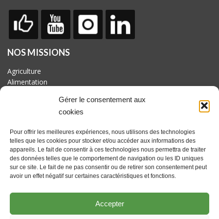
NOS MISSIONS
Agriculture
Alimentation
Biodiversité
Gérer le consentement aux
Culture
cookies
Economie
Energie
Pour offrir les meilleures expériences, nous utilisons des technologies
Mobilité
telles que les cookies pour stocker et/ou accéder aux informations des
appareils. Le fait de consentir à ces technologies nous permettra de traiter
AVEC LE SOUTIEN DE
des données telles que le comportement de navigation ou les ID uniques
Fonds européen pour le développement rural : l'Europe investit
sur ce site. Le fait de ne pas consentir ou de retirer son consentement peut
dans les zones rurales. Actions coordonnées par le GAL
avoir un effet négatif sur certaines caractéristiques et fonctions.
Culturalité en Hesbaye brabançonne asbl avec le soutien du
Brabant wallon et des communes de Beauvechain, Hélécine,
Accepter
Incourt, Jodoigne, Orp-jauche, Perwez et Ramillies