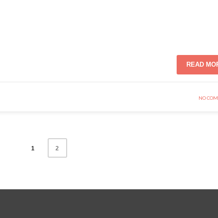
READ MO
NO COM
1
2