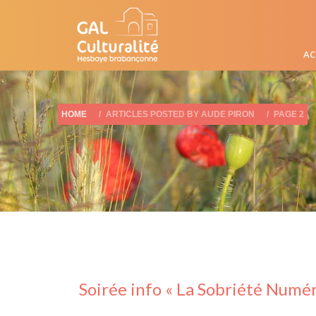
AC
HOME
ARTICLES POSTED BY AUDE PIRON
PAGE 2
Soirée info « La Sobriété Numé