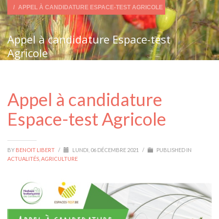
APPEL À CANDIDATURE ESPACE-TEST AGRICOLE
Appel à candidature Espace-test
Agricole
Appel à candidature
Espace-test Agricole
BY
BENOIT LIBERT
/
LUNDI, 06 DÉCEMBRE 2021
/
PUBLISHED IN
ACTUALITÉS
,
AGRICULTURE